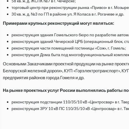
58 кв. ж. д. ЖСПК №7 в г. Чечерске;
торговый центр при реконструкции рынка «Привоз» в г. Мозыре
30 кв. ж. д. №3 по ГП в районе ул. Я Коласа в г. Рогачеве и др.
Примерами крупных реконструкций могут являться:
реконструкция здания Гомельского бюро по разработке автома
реконструкция зданий Чечерской ЦРБ (операционный блок, ст
реконструкция части помещений гостиницы «Сож», г. Гомель;
реконструкция Дома быта под многофункциональный комплекс 
Основными Заказчиками проектной продукции на рынке проект
Белоруской железной дороги», КУП «Горэлектротранспорт», КУ
предприятия районов города Гомеля и др.
На рынке проектных услуг России выполнялись работы п
реконструкция подстанции 110/35/10 кВ «Центросвар» в г. Тве
реконструкция 3РУ 10 кВ ПС 110/35/10 кВ «Центросвар» в г. Тве